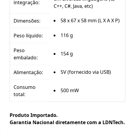
integração:
C++, C#, Java, etc)
58 x 67 x 58 mm (L X A X P)
Dimensões:
116 g
Peso líquido:
Peso
154 g
embalado:
5V (fornecido via USB)
Alimentação:
Consumo
500 mW
total:
Produto Importado.
Garantia Nacional diretamente com a LDNTech.