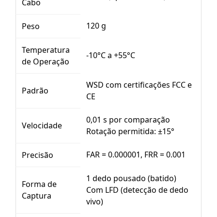
Cabo
120 g
Peso
Temperatura
-10°C a +55°C
de Operação
WSD com certificações FCC e
Padrão
CE
0,01 s por comparação
Velocidade
Rotação permitida: ±15°
FAR = 0.000001, FRR = 0.001
Precisão
1 dedo pousado (batido)
Forma de
Com LFD (detecção de dedo
Captura
vivo)