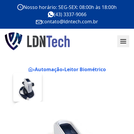
Nosso horário: SEG-SEX: 08:00h às 18:00h
(43) 3337-9066
contato@ldntech.com.br
›
Automação
›
Leitor Biométrico