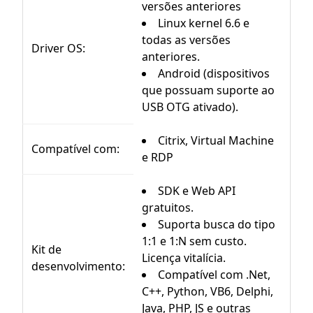
versões anteriores
Linux kernel 6.6 e
todas as versões
Driver OS:
anteriores.
Android (dispositivos
que possuam suporte ao
USB OTG ativado).
Citrix, Virtual Machine
Compatível com:
e RDP
SDK e Web API
gratuitos.
Suporta busca do tipo
1:1 e 1:N sem custo.
Kit de
Licença vitalícia.
desenvolvimento:
Compatível com .Net,
C++, Python, VB6, Delphi,
Java, PHP, JS e outras