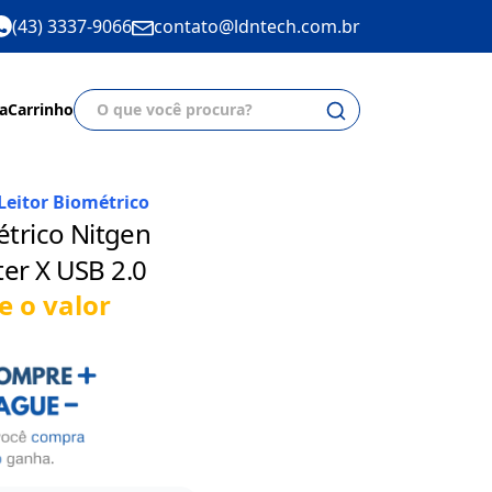
(43) 3337-9066
contato@ldntech.com.br
a
Carrinho
Leitor Biométrico
étrico Nitgen
er X USB 2.0
e o valor