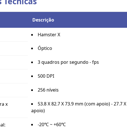
s Técnicas
Descrição
Hamster X
Óptico
3 quadros por segundo - fps
500 DPI
256 níveis
53.8 X 82.7 X 73.9 mm (com apoio) - 27.7 
ra x
apoio)
-20℃ ~ +60℃
al: