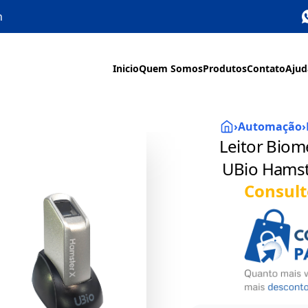
h
Inicio
Quem Somos
Produtos
Contato
Ajud
›
Automação
›
Leitor Biom
UBio Hamst
Consult